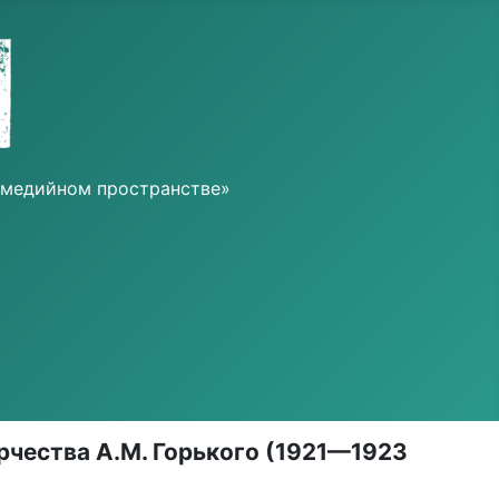
о-медийном пространстве»
чества А.М. Горького (1921—1923