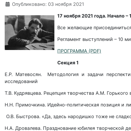
Информация о материале
Опубликовано: 03 ноября 2021
17 ноября 2021 года. Начало –
Все желающие присоединиться 
Регламент выступлений – 10 ми
ПРОГРАММА (PDF)
Секция 1
Е.Р. Матевосян. Методология и задачи перспект
исследований
Т.В. Кудрявцева. Рецепция творчества А.М. Горького 
Н.Н. Примочкина. Идейно-политическая позиция и ли
О.В. Быстрова. «Да, здесь народишко тоже не сладко
Н.А. Дровалева. Празднование юбилея творческой де