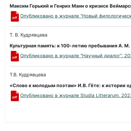
Максим Горький и Генрих Манн о кризисе Веймарс
Опубликовано в журнале "Новый филологически
Т. В. Кудрявцева
Культурная память: к 100-летию пребывания А. М.
Опубликовано в журнале "Научный диалог". 202
Т.В. Кудрявцева
«Слово к молодым поэтам» И.В. Гёте: к истории 
Опубликовано в журнале Studia Litterarum. 2023